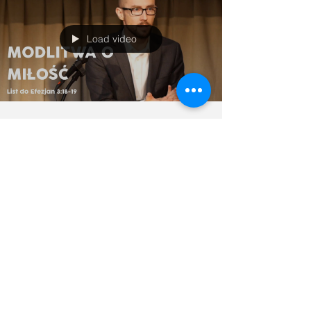
Load video
Modlitwa o miłość | Efezjan
3:18-19 | Tomasz Krążek
Ostatnie wpisy