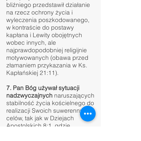
bliźniego przedstawił działanie
na rzecz ochrony życia i
wyleczenia poszkodowanego,
w kontraście do postawy
kapłana i Lewity obojętnych
wobec innych, ale
najprawdopodobniej religijnie
motywowanych (obawa przed
złamaniem przykazania w Ks.
Kapłańskiej 21:11).
7.
Pan Bóg używał sytuacji
nadzwyczajnych
naruszających
stabilność życia kościelnego do
realizacji Swoich suwerennych
celów, tak jak w Dziejach
Apostolskich 8:1, gdzie
rozproszył kościół w Jerozolimie
dla zwiastowania Ewangelii.