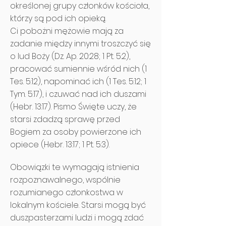
określonej grupy członków kościoła,
którzy są pod ich opieką.
Ci pobożni mężowie mają za
zadanie między innymi troszczyć się
o lud Boży (Dz. Ap. 20:28; 1 Pt. 5:2),
pracować sumiennie wśród nich (1
Tes. 5:12), napominać ich (1 Tes. 5:12; 1
Tym. 5:17), i czuwać nad ich duszami
(Hebr. 13:17). Pismo Święte uczy, że
starsi zdadzą sprawę przed
Bogiem za osoby powierzone ich
opiece (Hebr. 13:17; 1 Pt. 5:3).
Obowiązki te wymagają istnienia
rozpoznawalnego, wspólnie
rozumianego członkostwa w
lokalnym kościele. Starsi mogą być
duszpasterzami ludzi i mogą zdać