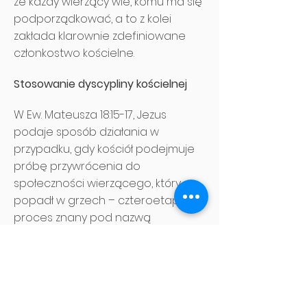
że każdy wierzący wie, komu ma się
podporządkować, a to z kolei
zakłada klarownie zdefiniowane
członkostwo kościelne.
Stosowanie dyscypliny kościelnej
W Ew. Mateusza 18:15-17, Jezus
podaje sposób działania w
przypadku, gdy kościół podejmuje
próbę przywrócenia do
społeczności wierzącego, który
popadł w grzech – czteroetapowy
proces znany pod nazwą
dyscypliny kościelnej. Najpierw, gdy
brat zgrzeszy, należy rozmawiać z
nim osobiście (w. 15). Jeśli nie będzie
chciał się upamiętać, to należy
wziąć jednego lub dwóch innych