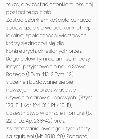
także, aby zostać członkiem lokalnej
postaci tego ciała.
Zostać członkiem kościoła oznacza
zobowiązać się wobec konkretnej,
lokalnej społeczności wierzących,
którzy zjednoczyli się dla
konkretnych, określonych przez
Boga celów. Tymi celami są między
innymi: przyjmowanie nauki Słowa
Bożego (1. Tym. 4:13; 2 Tym. 4:2),
służenie i budowanie siebie
nawzajem poprzez właściwe
używanie darów duchowych (Rzym.
12:3-8; 1. Kor. 12:4-31; 1. Pt. 4:10-11),
uczestnictwo w chrzcie i komunii (Łk
22:19; Dz. Ap. 2:38-42) oraz
zwiastowanie ewangelii tym, którzy
są zgubieni (Mt. 28:18-20). Ponadto,