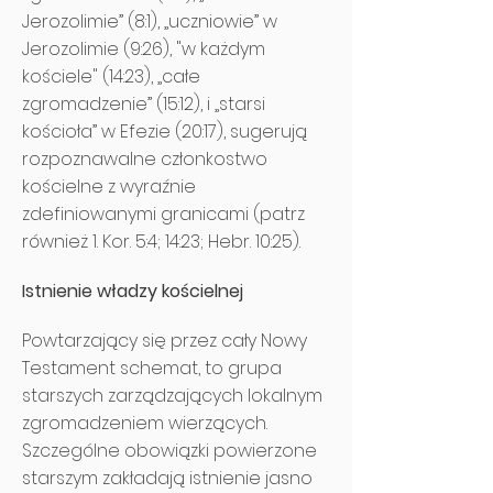
Jerozolimie” (8:1), „uczniowie” w
Jerozolimie (9:26), "w każdym
kościele" (14:23), „całe
zgromadzenie” (15:12), i „starsi
kościoła” w Efezie (20:17), sugerują
rozpoznawalne członkostwo
kościelne z wyraźnie
zdefiniowanymi granicami (patrz
również 1. Kor. 5:4; 14:23; Hebr. 10:25).
Istnienie władzy kościelnej
Powtarzający się przez cały Nowy
Testament schemat, to grupa
starszych zarządzających lokalnym
zgromadzeniem wierzących.
Szczególne obowiązki powierzone
starszym zakładają istnienie jasno