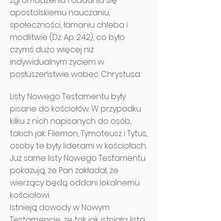
zgromadzeniu i oddaniu się
apostolskiemu nauczaniu,
społeczności, łamaniu chleba i
modlitwie (Dz. Ap. 2:42), co było
czymś dużo więcej niż
indywidualnym życiem w
posłuszeństwie wobec Chrystusa.
Listy Nowego Testamentu były
pisane do kościołów. W przypadku
kilku z nich napisanych do osób,
takich jak: Filemon, Tymoteusz i Tytus,
osoby te były liderami w kościołach.
Już same listy Nowego Testamentu
pokazują, że Pan zakładał, że
wierzący będą oddani lokalnemu
kościołowi.
Istnieją dowody w Nowym
Testamencie, że tak jak istniała lista