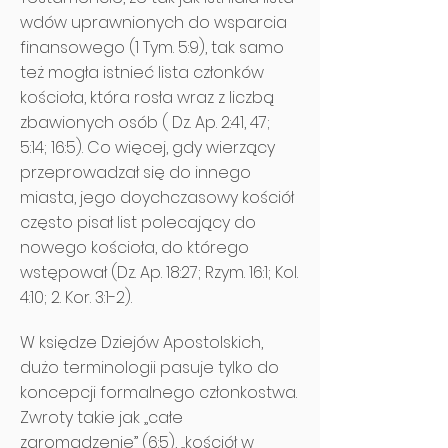
wdów uprawnionych do wsparcia
finansowego (1 Tym. 5:9), tak samo
też mogła istnieć lista członków
kościoła, która rosła wraz z liczbą
zbawionych osób ( Dz. Ap. 2:41, 47;
5:14; 16:5). Co więcej, gdy wierzący
przeprowadzał się do innego
miasta, jego doychczasowy kościół
często pisał list polecający do
nowego kościoła, do którego
wstępował (Dz. Ap. 18:27; Rzym. 16:1; Kol.
4:10; 2. Kor. 3:1-2).
W księdze Dziejów Apostolskich,
dużo terminologii pasuje tylko do
koncepcji formalnego członkostwa.
Zwroty takie jak „całe
zgromadzenie” (6:5), „kościół w