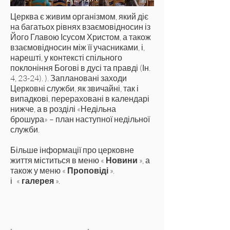
Церква є живим організмом, який діє
на багатьох рівнях взаємовідносин із
Його Главою Ісусом Христом, а також
взаємовідносин між її учасниками, і,
нарешті, у контексті спільного
поклоніння Богові в дусі та правді (Ін.
4, 23-24). ). Заплановані заходи
Церковні служби, як звичайні, так і
випадкові, перераховані в календарі
нижче, а в розділі «Недільна
брошура» – план наступної недільної
служби.
Більше інформації про церковне
життя міститься в меню «
Новини
», а
також у меню «
Проповіді
».
і
«
галерея
».