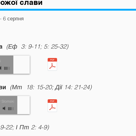
Божої слави
– 6 серпня
(Еф
3: 9-11; 5: 25-32)
га
i
(Мт
18: 15-20; Дії 14: 21-24)
кви
r Slomski
9-22; І Пт 2: 4-9)