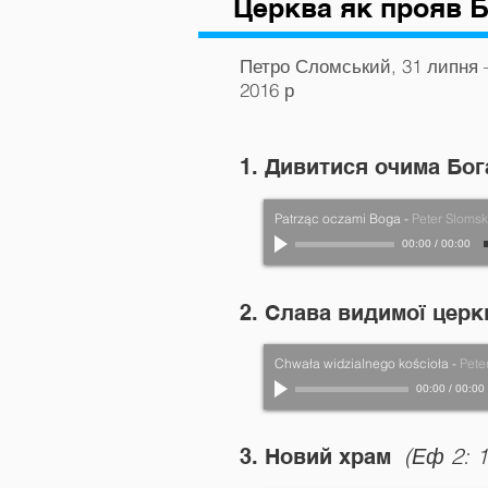
Церква як прояв 
Петро Сломський, 31 липня 
2016 р
1. Дивитися очима Бо
Patrząc oczami Boga
-
Peter Slomsk
00:00
/
00:00
2. Слава видимої цер
Chwała widzialnego kościoła
-
Pete
00:00
/
00:00
(Еф 2: 1
3. Новий храм