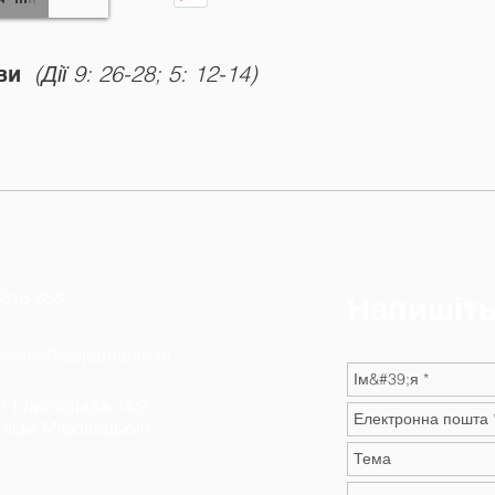
(Дії 9: 26-28; 5: 12-14)
кви
 616 888
Напишіть
dnanie@pojednanie.pl
 11 листопада 34/2
зіськ Мазовецький