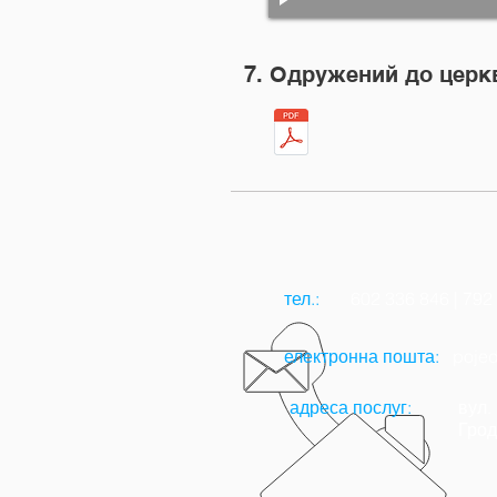
7. Одружений до цер
тел.:
602 336 846 | 792
електронна пошта:
poje
адреса послуг:
вул.
Грод