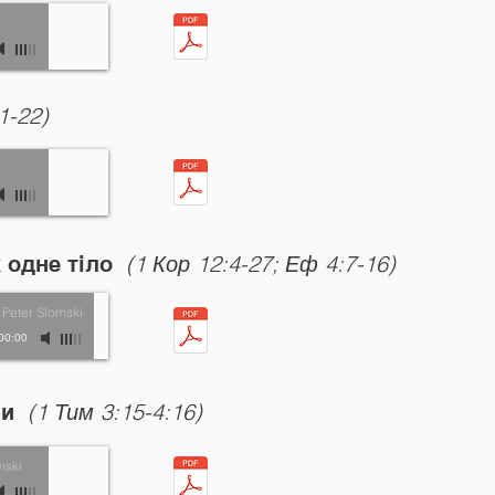
1-22)
(1 Кор 12:4-27; Еф 4:7-16)
к одне тіло
-
Peter Slomski
00:00
(1 Тим 3:15-4:16)
ини
mski