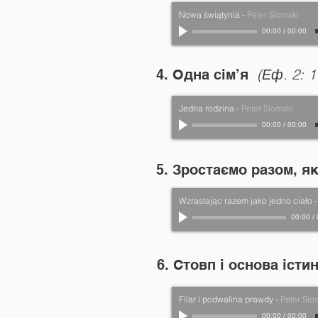
Nowa świątynia
-
Peter Slomski
00:00
/
00:00
(Еф. 2: 1
4. Одна сім’я
Jedna rodzina
-
Peter Slomski
00:00
/
00:00
5. Зростаємо разом, я
Wzrastając razem jako jedno ciało
00:00
/
6. Стовп і основа іст
Filar i podwalina prawdy
-
Peter Slo
00:00
/
00:00