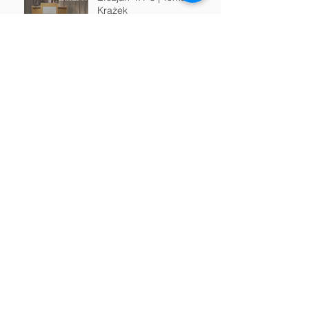
Krążek
Modlitwa o pełnię |
Efezjan 3:18-21 | Tomasz
Krążek
Modlitwa o miłość |
Efezjan 3:18-19 | Tomasz
Krążek
Archiwum
marzec 2020
(10)
10 postów
październik 2019
(5)
5 postów
sierpień 2019
(2)
2 posty
maj 2019
(4)
4 posty
kwiecień 2019
(4)
4 posty
marzec 2019
(3)
3 posty
luty 2019
(4)
4 posty
styczeń 2019
(5)
5 postów
grudzień 2018
(3)
3 posty