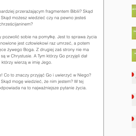
jbardziej przerażającym fragmentem Biblii? Skąd 
? Skąd możesz wiedzieć czy na pewno jesteś 
hrześcijaninem?   
y pozwolić sobie na pomyłkę. Jest to sprawa życia 
anowione jest człowiekowi raz umrzeć, a potem 
ęce żywego Boga. Z drugiej zaś strony nie ma 
są w Chrystusie. A Tym którzy Go przyjęli dał 
którzy wierzą w imię Jego.  
e! Co to znaczy przyjąć Go i uwierzyć w Niego? 
 Skąd mogę wiedzieć, że nim jestem? W tej 
odpowiada na to najważniejsze pytanie życia. 