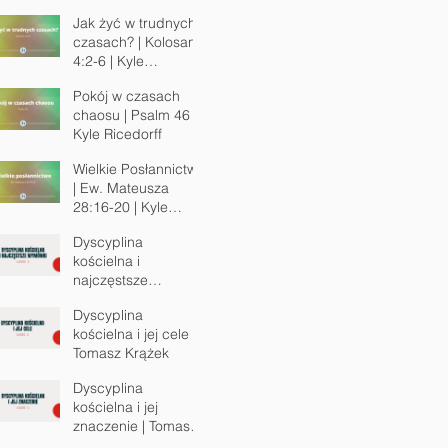
Jak żyć w trudnych
czasach? | Kolosan
4:2-6 | Kyle
Ricedorff
Pokój w czasach
chaosu | Psalm 46 |
Kyle Ricedorff
Wielkie Posłannictwo
| Ew. Mateusza
28:16-20 | Kyle
Ricedorff
Dyscyplina
kościelna i
najczęstsze
wymówki | Tomasz
Dyscyplina
Krążek
kościelna i jej cele |
Tomasz Krążek
Dyscyplina
kościelna i jej
znaczenie | Tomasz
Krążek