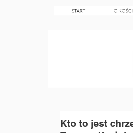
START
O KOŚCI
Kto to jest chrz