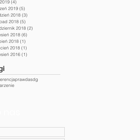
 2019
(4)
4 posty
czeń 2019
(5)
5 postów
dzień 2018
(3)
3 posty
opad 2018
(5)
5 postów
dziernik 2018
(2)
2 posty
esień 2018
(6)
6 postów
pień 2018
(1)
1 post
ecień 2018
(1)
1 post
esień 2016
(1)
1 post
gi
ferencja
prawda
sdg
arzenie
o nas