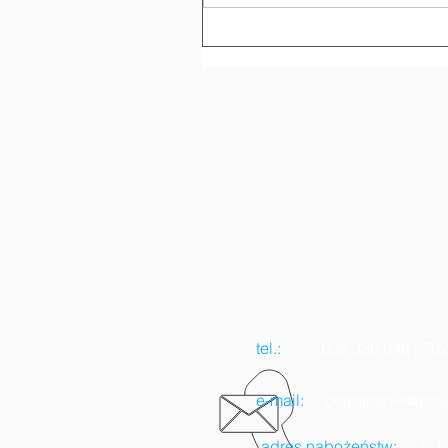
tel.:
602 336 846 | 792 
e-mail:
pojednanie@poje
adres nabożeństw:
ul. 