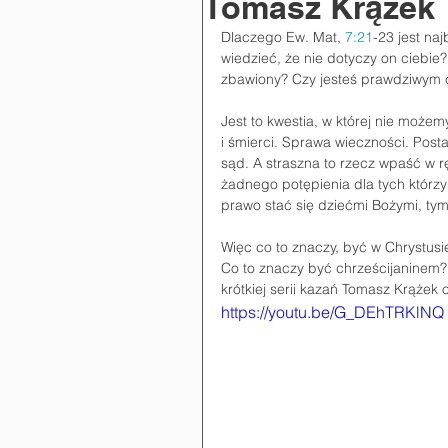
Tomasz Krążek
Dlaczego Ew. Mat, 
7:21
-23 jest na
wiedzieć, że nie dotyczy on ciebie
zbawiony? Czy jesteś prawdziwym c
Jest to kwestia, w której nie możem
i śmierci. Sprawa wieczności. Post
sąd. A straszna to rzecz wpaść w r
żadnego potępienia dla tych którzy 
prawo stać się dziećmi Bożymi, tym 
Więc co to znaczy, być w Chrystusi
Co to znaczy być chrześcijaninem?
krótkiej serii kazań Tomasz Krążek 
https://youtu.be/G_DEhTRKlNQ