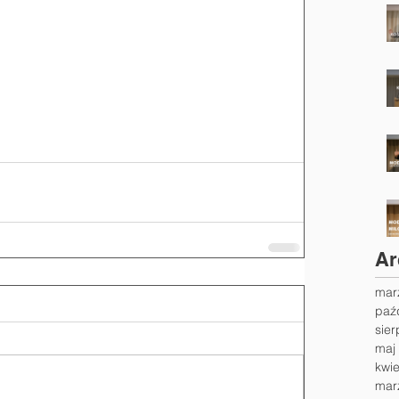
Ar
mar
paź
sier
maj
kwi
mar