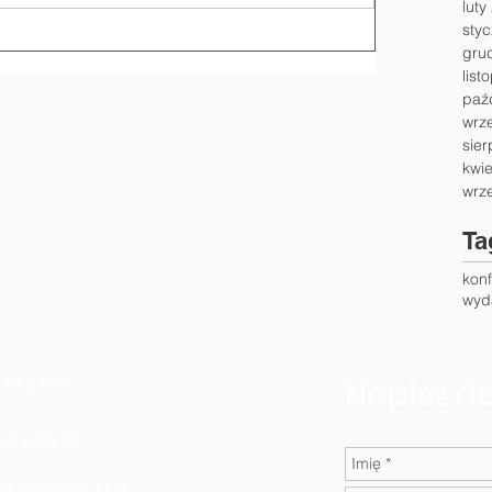
luty
sty
gru
list
paź
wrz
sier
kwi
wrz
Ta
kon
wyd
616 888
Napisz d
dnanie.pl
11 Listopada 34/2