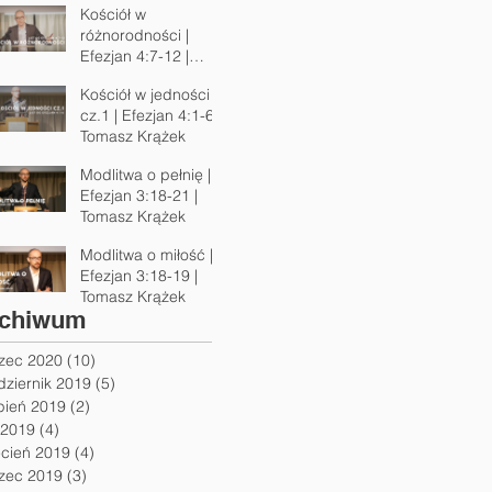
Kościół w
różnorodności |
Efezjan 4:7-12 |
Tomasz Krążek
Kościół w jedności
cz.1 | Efezjan 4:1-6 |
Tomasz Krążek
Modlitwa o pełnię |
Efezjan 3:18-21 |
Tomasz Krążek
Modlitwa o miłość |
Efezjan 3:18-19 |
Tomasz Krążek
chiwum
zec 2020
(10)
10 postów
dziernik 2019
(5)
5 postów
pień 2019
(2)
2 posty
 2019
(4)
4 posty
ecień 2019
(4)
4 posty
zec 2019
(3)
3 posty