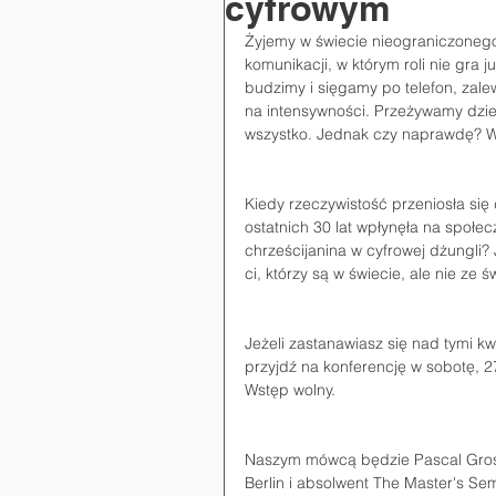
cyfrowym
Żyjemy w świecie nieograniczonego
komunikacji, w którym roli nie gra 
budzimy i sięgamy po telefon, zale
na intensywności. Przeżywamy dzie
wszystko. Jednak czy naprawdę? W 
Kiedy rzeczywistość przeniosła się 
ostatnich 30 lat wpłynęła na społecz
chrześcijanina w cyfrowej dżungli
ci, którzy są w świecie, ale nie ze ś
Jeżeli zastanawiasz się nad tymi kw
przyjdź na konferencję w sobotę, 27
Wstęp wolny.
Naszym mówcą będzie Pascal Grosje
Berlin i absolwent The Master's Sem