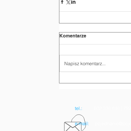
Komentarze
Napisz komentarz...
tel.:
602 336 846 | 792 
e-mail:
pojednanie@poje