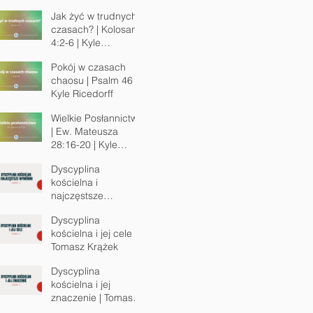
Jak żyć w trudnych
czasach? | Kolosan
4:2-6 | Kyle
Ricedorff
Pokój w czasach
chaosu | Psalm 46 |
Kyle Ricedorff
Wielkie Posłannictwo
| Ew. Mateusza
28:16-20 | Kyle
Ricedorff
Dyscyplina
kościelna i
najczęstsze
wymówki | Tomasz
Dyscyplina
Krążek
kościelna i jej cele |
Tomasz Krążek
Dyscyplina
kościelna i jej
znaczenie | Tomasz
Krążek