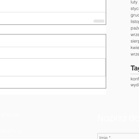
luty
sty
gru
list
paź
wrz
sier
kwi
wrz
Ta
kon
wyd
616 888
Napisz d
dnanie.pl