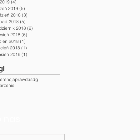
 2019
(4)
4 posty
czeń 2019
(5)
5 postów
dzień 2018
(3)
3 posty
opad 2018
(5)
5 postów
dziernik 2018
(2)
2 posty
esień 2018
(6)
6 postów
pień 2018
(1)
1 post
ecień 2018
(1)
1 post
esień 2016
(1)
1 post
gi
ferencja
prawda
sdg
arzenie
o nas