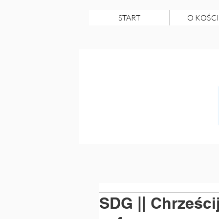
START
O KOŚCI
SDG || Chrześci