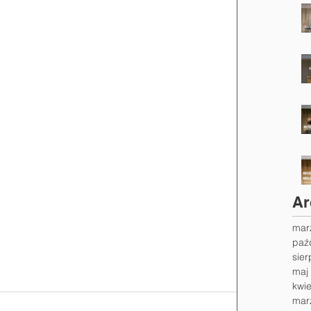
Ar
mar
paź
sier
maj
kwi
mar